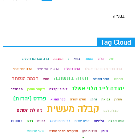
בבנייה
Tag Cloud
live
אלול
אמונה
בורא
ג
העצמה
הרב אברהם גוטליב
הרב יוחאי ימיני
הרב ברוך שלום הלוי אשלג
הרב גוטליב
הרב יוחי ימיני
חזרה בתשובה
חכמת הנסתר
הרבש
זוהר הסולם
חטא
יהודה לייב הלוי אשלג
לימודי קבלה
ליקוטי מוהרן
מברסלב
פרדס (יהדות)
מוהרן
נבואה
נחמן
סולם יהודה
ספר התניא
קבלה מעשית
קהילת הסולם
קבלה לעם
רוחניות
קורס קבלה
קליפות
קרית יערים
רבי חיים ויטאל
רבנים
רבש
שומן
שילוח הקן
שיעורים בספר התניא
שער הכוונות