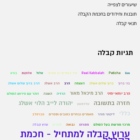
שיעורים לצפייה
תובנות וחידודים בחכמת הקבלה
תנאי קבלה
תגיות קבלה
live
Peticha
Real Kabbalah
איך בוחרים רב אמיתי
אלול
אלוקות
בורא
בני ברוך
ברוך שלום אשלג
העצמה
הרב
הרב אשלג
הרב ברוך שלום אשלג
הרב מיכאל מאור
הרב יוחאי ימיני
הרזיה
השגה
זוהר עם פירוש הסולם
חזרה בתשובה
יהודה לייב הלוי אשלג
טלזסטון
כללי
ליקוטי מוהר
מאמרים נבחרים כתובים וספרים
מברסלב
מרכז מורשת בעל הסולם
מתורתו
נבואה
ספרים
ערוץ קבלה
ערוץ קבלה למתחיל - חכמת