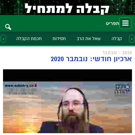
תפריט
קבלה
שאל את הרב
חסידות
חכמת הקבלה
הלכ
‹
›
2020
נובמבר
ארכיון חודשי: נובמבר 2020