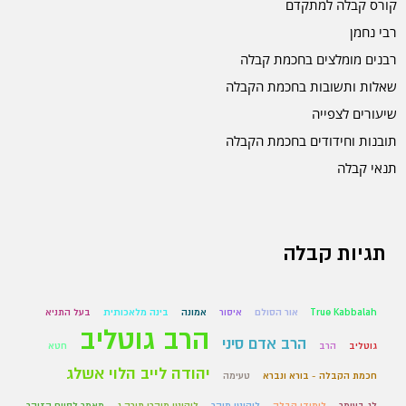
קורס קבלה למתקדם
רבי נחמן
רבנים מומלצים בחכמת קבלה
שאלות ותשובות בחכמת הקבלה
שיעורים לצפייה
תובנות וחידודים בחכמת הקבלה
תנאי קבלה
תגיות קבלה
True Kabbalah
אור הסולם
איסור
אמונה
בינה מלאכותית
בעל התניא
הרב גוטליב
הרב אדם סיני
גוטליב
הרב
חטא
יהודה לייב הלוי אשלג
חכמת הקבלה - בורא ונברא
טעימה
לג בעומר
לימודי קבלה
ליקוטי מוהר
ליקוטי מוהרן תורה ג
מאמר לסיום הזוהר