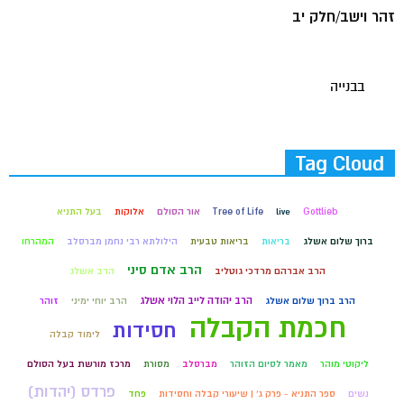
זהר וישב/חלק יב
בבנייה
Tag Cloud
Gottlieb
live
Tree of Life
אור הסולם
אלוקות
בעל התניא
ברוך שלום אשלג
בריאות
בריאות טבעית
הילולתא רבי נחמן מברסלב
המהרחו
הרב אדם סיני
הרב אברהם מרדכי גוטליב
הרב אשלג
הרב יהודה לייב הלוי אשלג
הרב ברוך שלום אשלג
הרב יוחי ימיני
זוהר
חכמת הקבלה
חסידות
לימוד קבלה
ליקוטי מוהר
מאמר לסיום הזוהר
מברסלב
מסורת
מרכז מורשת בעל הסולם
פרדס (יהדות)
נשים
ספר התניא - פרק ג' | שיעורי קבלה וחסידות
פחד