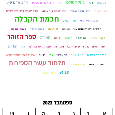
בעל הסולם
הרב אדם סיני
בני ברוך
בעל
הרב
הרב אברהם גוטליב
הרב יהודה לייב הלוי אשלג
הרב אשלג
הרב יהודה אשלג
הרב יהודה ליב אשלג
חכמת הקבלה
הרב יוחאי ימיני
זוהר הסולם
חסידות בהירה תורה אור
טעימה
לג בעומר
לימוד קבלה
לימודי קבלה
ספר הזוהר
ספירה
ליקוטי מוהר״ן
מברסלב
מסורת
נבואה
צדיק
ספר התניא - פרק ג' | שיעורי קבלה וחסידות
עמותת אור הסולם
פחד
קבלה למתחילים
קרית יערים
רב אמיתי
רבי
רבנים
שיר יסדותיו בההרי קודש
תלמוד עשר הספירות
שערי קדושה
תודעת הנסתר
תניא
תניא מבואר
ספטמבר 2022
א
ב
ג
ד
ה
ו
ש