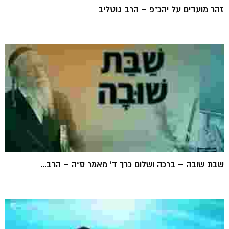
זהר מועדים על יהכ"פ – הרב גוטליב
שבת שובה – ברכה ושלום כרך ד' מאמר ס"ה – הרב...