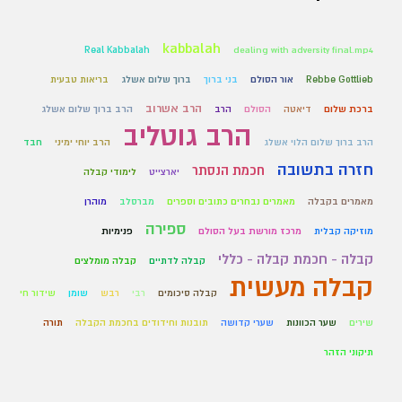
kabbalah
Real Kabbalah
dealing with adversity final.mp4
Rebbe Gottlieb
אור הסולם
בני ברוך
ברוך שלום אשלג
בריאות טבעית
הרב אשרוב
ברכת שלום
דיאטה
הסולם
הרב
הרב ברוך שלום אשלג
הרב גוטליב
הרב ברוך שלום הלוי אשלג
הרב יוחי ימיני
חבד
חזרה בתשובה
חכמת הנסתר
יארצייט
לימודי קבלה
מאמרים בקבלה
מאמרים נבחרים כתובים וספרים
מברסלב
מוהרן
ספירה
מוזיקה קבלית
מרכז מורשת בעל הסולם
פנימיות
קבלה - חכמת קבלה - כללי
קבלה לדתיים
קבלה מומלצים
קבלה מעשית
קבלה סיכומים
רבי
רבש
שומן
שידור חי
שירים
שער הכוונות
שערי קדושה
תובנות וחידודים בחכמת הקבלה
תורה
תיקוני הזהר