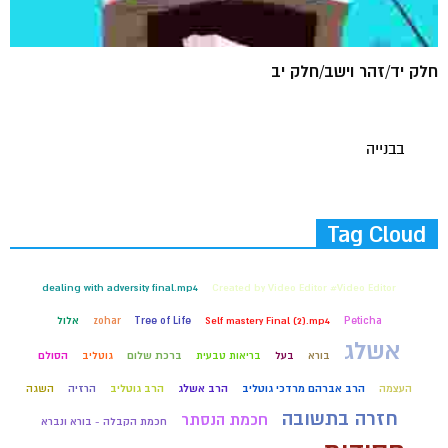
חלק יד/זהר וישב/חלק יב
בבנייה
Tag Cloud
dealing with adversity final.mp4
Created by Video Editor #Video Editor
Peticha
Self mastery Final (2).mp4
Tree of Life
zohar
אלול
אשלג
בורא
בעל
בריאות טבעית
ברכת שלום
גוטליב
הסולם
העצמה
הרב אברהם מרדכי גוטליב
הרב אשלג
הרב גוטליב
הרזיה
השגה
חזרה בתשובה
חכמת הנסתר
חכמת הקבלה - בורא ונברא