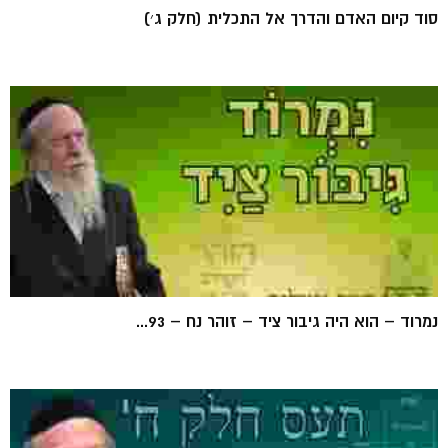
סוד קיום האדם והדרך אל התכלית (חלק ג׳)
נמרוד – הוא היה גיבור ציד – זוהר נח – 93...