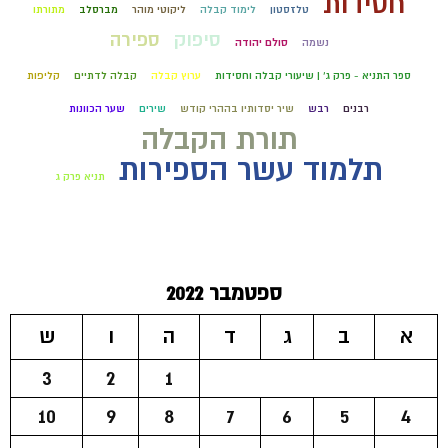
חסידות
טלזסטון
לימוד קבלה
ליקוטי מוהר
מברסלב
מתורתו
סיפוק
ספירה
נשמה
סולם יהודה
ספר התניא - פרק ג' | שיעורי קבלה וחסידות
ערוץ קבלה
קבלה לדתיים
קליפות
רבנים
רבש
שיר יסדותיו בההרי קודש
שירים
שער הכוונות
תורת הקבלה
תלמוד עשר הספירות
תניא פרק ג
ספטמבר 2022
א
ב
ג
ד
ה
ו
ש
3
2
1
10
9
8
7
6
5
4