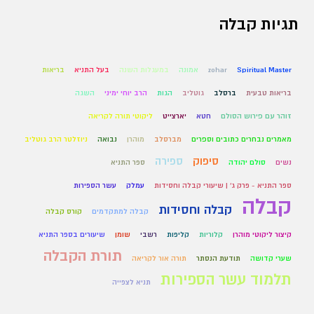
תגיות קבלה
Spiritual Master
zohar
אמונה
במעגלות השנה
בעל התניא
בריאות
בריאות טבעית
ברסלב
גוטליב
הגות
הרב יוחי ימיני
השגה
זוהר עם פירוש הסולם
חטא
יארצייט
ליקוטי תורה לקריאה
מאמרים נבחרים כתובים וספרים
מברסלב
מוהרן
נבואה
ניוזלטר הרב גוטליב
סיפוק
ספירה
נשים
סולם יהודה
ספר התניא
ספר התניא - פרק ג' | שיעורי קבלה וחסידות
עמלק
עשר הספירות
קבלה
קבלה וחסידות
קבלה למתקדמים
קורס קבלה
קיצור ליקוטי מוהרן
קלוריות
קליפות
רשבי
שומן
שיעורים בספר התניא
תורת הקבלה
שערי קדושה
תודעת הנסתר
תורה אור לקריאה
תלמוד עשר הספירות
תניא לצפייה