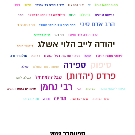
אור הסולם
True Kabbalah
א'
איך בוחרים רב אמיתי
אלול
בעל
ברסלב
בריאות טבעית
הגות
הילולתא רבי נחמן מברסלב
הרב
הרב אדם סיני
הרב גוטליב
הרב ברוך שלום הלוי אשלג
הרב יהודה ליב אשלג
הרבש
חיים בריאים
יהודה לייב הלוי אשלג
ליקוטי מוהר
מרכז מורשת בעל הסולם
סולם יהודה
ליקוטי מוהרן תורה ג
מוהרן
נבואה
סיפוק
ספירה
עמותת אור הסולם
עמלק
פרדס (יהדות)
קבלה למתחיל
קבלה לעם
רבי נחמן
קיצור ליקוטי מוהרן
קליפות
רבי
שיעורים בספר התניא
תודעה
שער הכוונות
שערי קדושה
תורה
תניא מבואר
ספטמבר 2022