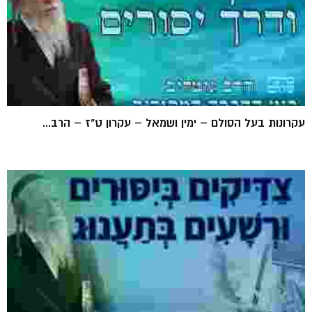
עקרונות בעל הסולם – ימין ושמאל – עקרון ט"ז – הרב...