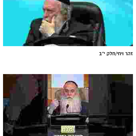
זהר ויחי/חלק י"ב