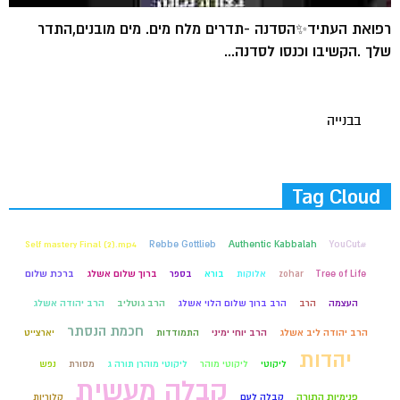
רפואת העתיד✨הסדנה -תדרים מלח מים. מים מובנים,התדר
שלך .הקשיבו וכנסו לסדנה...
בבנייה
Tag Cloud
Self mastery Final (2).mp4
Rebbe Gottlieb
Authentic Kabbalah
#YouCut
Tree of Life
zohar
אלוקות
בורא
בספר
ברוך שלום אשלג
ברכת שלום
העצמה
הרב
הרב ברוך שלום הלוי אשלג
הרב גוטליב
הרב יהודה אשלג
חכמת הנסתר
הרב יהודה ליב אשלג
הרב יוחי ימיני
התמודדות
יארצייט
יהדות
ליקוטי
ליקוטי מוהר
ליקוטי מוהרן תורה ג
מסורת
נפש
קבלה מעשית
פנימיות התורה
קבלה לעם
קלוריות