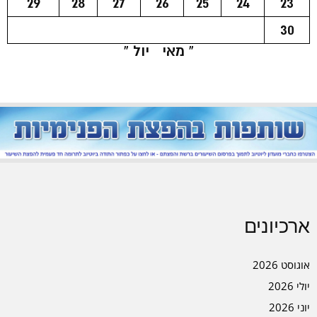
29
28
27
26
25
24
23
30
« מאי
יול »
ארכיונים
אוגוסט 2026
יולי 2026
יוני 2026