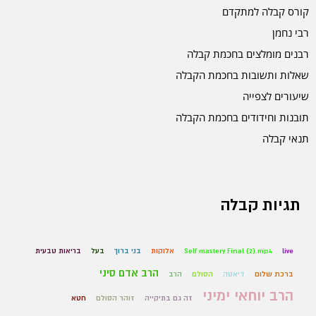
קורס קבלה למתקדם
רבי נחמן
רבנים מומלצים בחכמת קבלה
שאלות ותשובות בחכמת הקבלה
שיעורים לצפייה
תובנות וחידודים בחכמת הקבלה
תנאי קבלה
תגיות קבלה
live
Self mastery Final (2).mp4
אלוקות
בני ברוך
בעל
בריאות טבעית
הרב אדם סיני
ברכת שלום
דיאטה
הסולם
הרב
הרב יוחאי ימיני
זה גם בתיקייה
זוהר הסולם
חטא