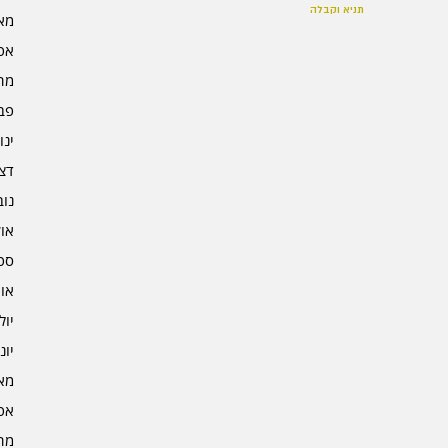
תניא וקבלה
מאי 5
אפרי
מרץ 
פברו
ינוא
דצמב
נובמ
אוקט
ספט
אוגו
יולי 4
יוני 4
מאי 4
אפרי
מרץ 