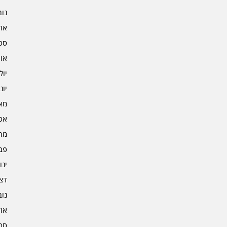
נובמ
אוקט
ספט
אוגו
יולי 2
יוני 2
מאי 2
אפרי
מרץ 
פברו
ינוא
דצמב
נובמ
אוקט
ספט