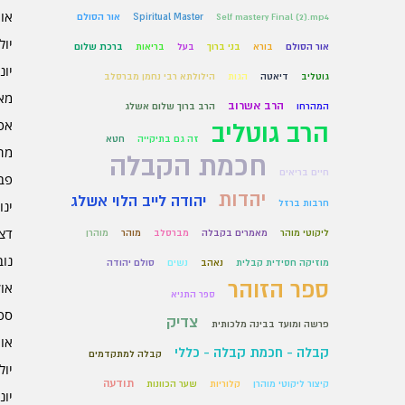
אוגו
Self mastery Final (2).mp4
Spiritual Master
אור הסולם
יולי 6
אור הסולם
בורא
בני ברוך
בעל
בריאות
ברכת שלום
יוני 6
גוטליב
דיאטה
הגות
הילולתא רבי נחמן מברסלב
מאי 6
הרב אשרוב
המהרחו
הרב ברוך שלום אשלג
אפרי
הרב גוטליב
זה גם בתיקייה
חטא
מרץ 
חכמת הקבלה
חיים בריאים
פברו
יהדות
יהודה לייב הלוי אשלג
חרבות ברזל
ינוא
דצמב
ליקוטי מוהר
מאמרים בקבלה
מברסלב
מוהר
מוהרן
נובמ
מוזיקה חסידית קבלית
נאהב
נשים
סולם יהודה
ספר הזוהר
אוקט
ספר התניא
ספט
צדיק
פרשה ומועד בבינה מלכותית
אוגו
קבלה - חכמת קבלה - כללי
קבלה למתקדמים
יולי 5
תודעה
קיצור ליקוטי מוהרן
קלוריות
שער הכוונות
יוני 5