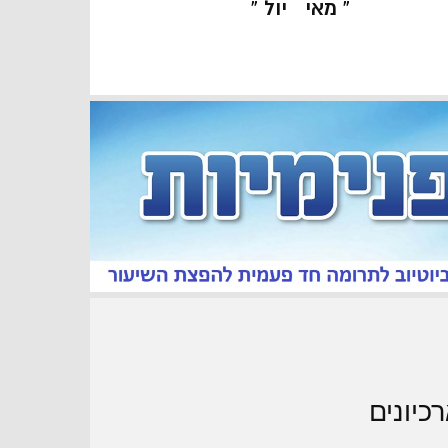
« מאי
יול »
כיונים