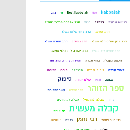
קבלה
kabbalah
live
Real Kabbalah
א'
בעל
בריאות טבעית
ברסלב
הגות
הרב אברהם מרדכי גוטליב
חכמת הקבלה
הרב אשלג
הרב ברוך שלום אשלג
הרב ברוך שלום הלוי אשלג
הרב גוטליב
הרב יהודה אשלג
הרב יהודה לייב הלוי אשלג
הרב יהודה ליב אשלג
חכמת הקבלה - בורא ונברא
חסידות בהירה תורה אור
לימוד קבלה
לימודי קבלה
מברסלב
מוהרן
מתורתו
סיפוק
נבואה
נחמן
סולם יהודה
ספר הזוהר
ספר התניא
עשר הספירות
קבלה למתחיל
פחד
קבלה למתחילים
קבלה מעשית
קרית אונו
רבי נחמן
רוחניות
רבי חיים ויטאל
רבנים
שילוח הקן
שערי קדושה
תורה