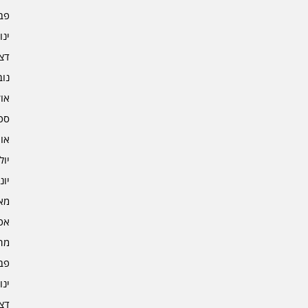
פברו
ינוא
דצמב
נובמ
אוקט
ספט
אוגו
יולי 3
יוני 3
מאי 3
אפרי
מרץ 
פברו
ינוא
דצמב