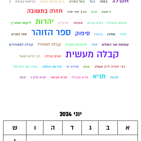
אשלג
בספר
בעל
בעל התניא
ברוך שלום אשלג
בריאות טבעית
ג
חזרה בתשובה
דיאטה
הרב
הרב יוחי ימיני
יהדות
חכמת הקבלה - בורא ונברא
טעימה
יארצייט
ליקוטי מוהר״ן
ספר הזוהר
סיפוק
מוהר
מוהרן
נבואה
ספר התניא
קבלה למתחיל
עמותת אור הסולם
פחד
פנימיות התורה
קבלה למתחילים
קבלה מעשית
קורס קבלה
רבי חיים ויטאל
רבי יהודה לייב אשלג
שומן
שידור חי
תודעת הנסתר
תורה אור לקריאה
תניא
תזונה
תניא וקבלה
תניא מבואר
תניא פרק ג
תעס
יוני 2024
א
ב
ג
ד
ה
ו
ש
1