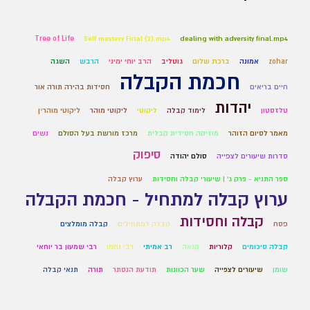
Tree of Life
Self mastery Final (2).mp4
dealing with adversity final.mp4
zohar
אמונה
ברכת שלום
גוטליב
הרב יוחי ימיני
הרבש
השגה
חכמת הקבלה
חיים בריאים
חסידות בהירה תורה אור
יהדות
טלזסטון
לימוד קבלה
ליקוטי
ליקוטי מוהר
ליקוטי מוהר״ן
מאמר לסיום הזוהר
מוזיקה חסידית קבלית
מרכז מורשת בעל הסולם
נשים
סיפוק
סדרות שיעורים לצפייה
סולם יהודה
ספר התניא - פרק ג' | שיעורי קבלה וחסידות
ערוץ קבלה
ערוץ קבלה למתחיל - חכמת הקבלה
קבלה וחסידות
פסח
קבלה למתחילים
קבלה מומלצים
קבלה סיכומים
קלוריות
קנאה
רב אמיתי
רבי נחמן
רבי שמעון בר יוחאי
שומן
שיעורים לצפייה
שער הכוונות
תודעת הנסתר
תורה
תנאי קבלה