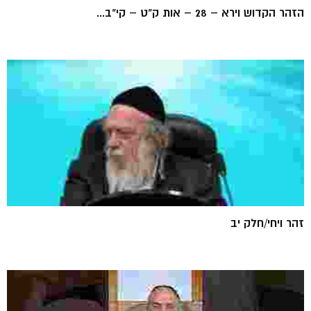
הזהר הקדוש וירא – 28 – אות ק"ט – קי"ב...
זהר ויחי/חלק יב