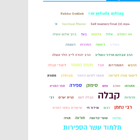
קבלה
rav yehuda ashlag
Rebbe Gottlieb
Self mastery Final (2).mp4
Spiritual Master
א'
חכמת הקבלה
אור הסולם
אלול
אלוקות
בעל
ברוך שלום אשלג
גוטליב
דיאטה
המהרחו
העצמה
הרב אברהם מרדכי גוטליב
הרב יהודה לייב הלוי אשלג
חכמת הנסתר
הרבש
התמודדות
חבד
לימודי קבלה
ליקוטי תורה לקריאה
מאמר לסיום הזוהר
מברסלב
מסורת
סיפוק
ספירה
מתורתו
נאהב
נפש
ספר התניא
קבלה
פנימיות
קבלה לעם
קרית יערים
רבי
רבי נחמן
רבש
שידור חי
שיעורים בספר התניא
תודעה
שלווה
שערי קדושה
תורה
תלמוד עשר הספירות