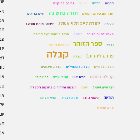
יוני 6
הרבש
הרזיה
השגה
זה גם בתיקייה
מאי 6
חזרה בתשובה
זוהר עם פירוש הסולם
חיים בריאים
אפרי
יהודה לייב הלוי אשלג
טעימה
ליקוטי מוהרן תורה ג
מרץ 
מאמר לסיום הזוהר
מסורת
מרכז מורשת בעל הסולם
פברו
ספר הזוהר
נברא
פנימיות התורה
ינוא
קבלה
פרדס (יהדות)
קבלה
דצמב
נובמ
קבלה לדתיים
קבלה למתחילים
קבלה סיכומים
אוקט
קהילת הסולם
קרית אונו
קרית יערים
רב אמיתי
ספט
רבי חיים ויטאל
רשבי
תובנות וחידודים בחכמת הקבלה
אוגו
תודעה
תיקוני הזהר
תניא לצפייה
תניא מבואר
יולי 5
תניא מפורש
יוני 5
מאי 5
אפרי