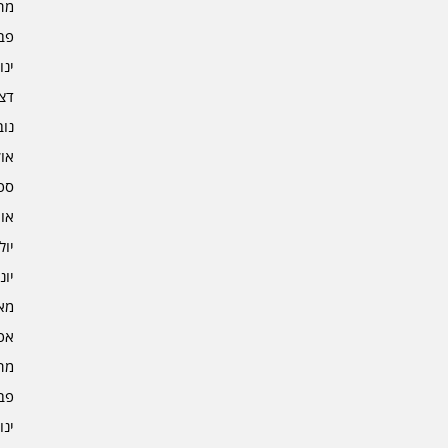
מרץ 
פברו
ינוא
דצמב
נובמ
אוקט
ספט
אוגו
יולי 4
יוני 4
מאי 4
אפרי
מרץ 
פברו
ינוא