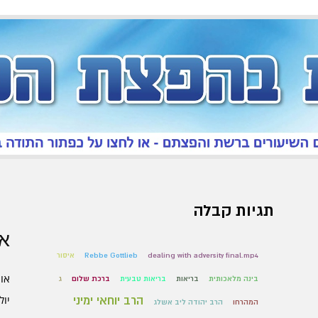
תגיות קבלה
אר
dealing with adversity final.mp4
Rebbe Gottlieb
איסור
אוגו
בינה מלאכותית
בריאות
בריאות טבעית
ברכת שלום
ג
יולי 6
הרב יוחאי ימיני
המהרחו
הרב יהודה ליב אשלג