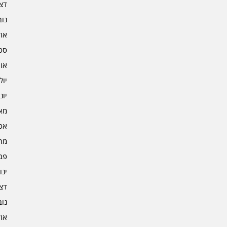
דצמב
נובמ
אוקט
ספט
אוגו
יולי 3
יוני 3
מאי 3
אפרי
מרץ 
פברו
ינוא
דצמב
נובמ
אוקט