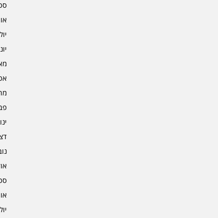
ספט
אוגו
יולי 2
יוני 2
מאי 2
אפרי
מרץ 
פברו
ינוא
דצמב
נובמ
אוקט
ספט
אוגו
יולי 1