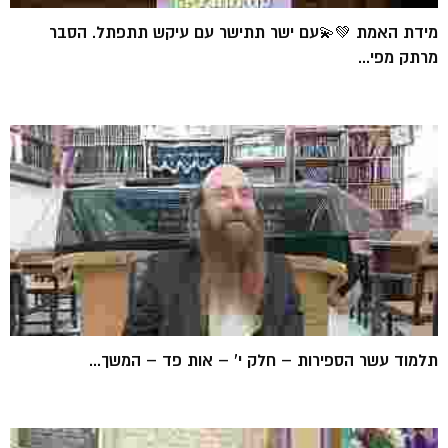
מידת האמת 💚💫עם ישר תתישר עם עיקש תתפתל. הסבר
מרתק מפי...
תלמוד עשר הספירות – חלק י' – אות פד – המשך...