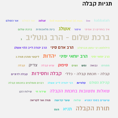
תגיות קבלה
kabbalah
live
Self mastery Final (2).mp4
zohar
אור הסולם
אור הסולם
אשלג
איך בוחרים רב אמיתי
איסור
בינה מלאכותית
ברכת שלום
ברכת שלום - הרב גוטליב
ג
הרב אדם סיני
הרב יהודה לייב הלוי אשלג
הילולתא רבי נחמן מברסלב
יהדות
הרב יוחאי ימיני
הרב יוחאי ימיני
ליקוטי מוהרן תורה ג
סיפוק
צדיק
מתורתו
נבואה
נפש
נשים
ערוץ קבלה
קבלה
קבלה וחסידות
קבלה - חכמת קבלה - כללי
קבלה לדתיים
קהילת הסולם
קלוריות
רבי יהודה לייב אשלג
רבנים מומלצים בחכמת קבלה
שאלות ותשובות בחכמת הקבלה
שידור חי
שילוח הקן
שיעורים בספר התניא
שלווה
שערי קדושה
תורה אור לקריאה
תורת הקבלה
תניא
תעס