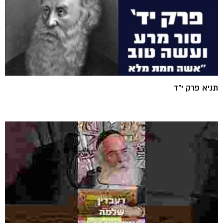
תניא פרק י"ד