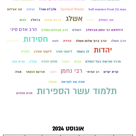
Self mastery Final (2).mp4
Spiritual Master
Tree of Life
zohar
אור אצילות
אשלג
אור הסולם
איסור
ברכת שלום
ברסלב
הגות
הרב אדם סיני
הילולתא רבי נחמן מברסלב
הסולם
הרב אברהם גוטליב
חסידות
הרב אשלג
הרב ברוך שלום אשלג
הרזיה
חטא
טלזסטון
יהדות
לג בעומר
ליקוטי מוהר
ליקוטי מוהרן
מסורת
מרכז מורשת בעל הסולם
נברא
נשמה
סולם יהודה
עמלק
קרית אונו
רבי נחמן
קרית יערים
רב אמיתי
רשבי
תודעת הנסתר
תורה
תורה אור לקריאה
תזונה
תלמוד עשר הספירות
תניא מפורש
אוגוסט 2024