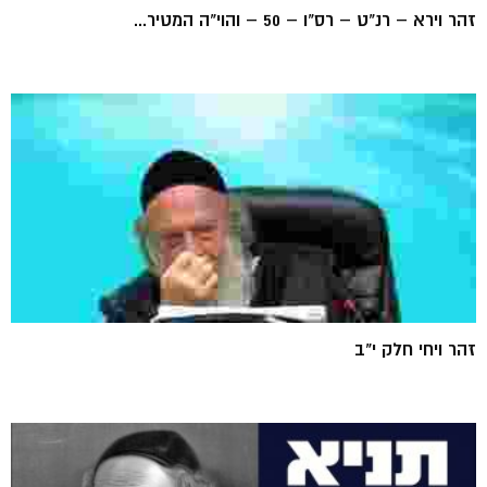
זהר וירא – רנ"ט – רס"ו – 50 – והוי"ה המטיר...
זהר ויחי חלק י"ב