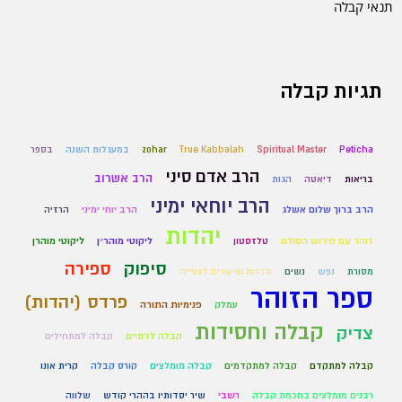
תנאי קבלה
תגיות קבלה
Peticha
Spiritual Master
True Kabbalah
zohar
במעגלות השנה
בספר
הרב אדם סיני
הרב אשרוב
בריאות
דיאטה
הגות
הרב יוחאי ימיני
הרב ברוך שלום אשלג
הרב יוחי ימיני
הרזיה
יהדות
ליקוטי מוהרן
זוהר עם פירוש הסולם
טלזסטון
ליקוטי מוהר״ן
סיפוק
ספירה
מסורת
נפש
נשים
סדרות שיעורים לצפייה
ספר הזוהר
פרדס (יהדות)
עמלק
פנימיות התורה
קבלה וחסידות
צדיק
קבלה לדתיים
קבלה למתחילים
קבלה למתקדם
קבלה למתקדמים
קבלה מומלצים
קורס קבלה
קרית אונו
רבנים מומלצים בחכמת קבלה
רשבי
שיר יסדותיו בההרי קודש
שלווה