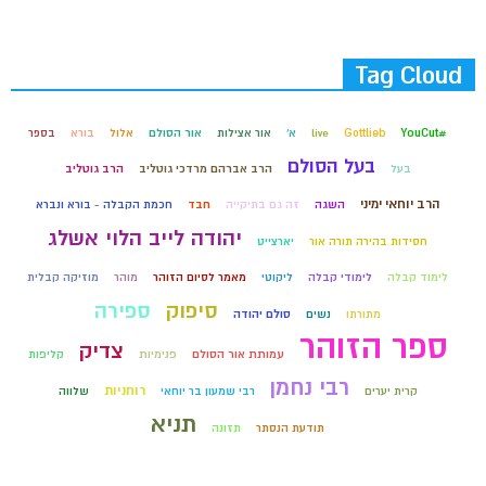
Tag Cloud
#YouCut
Gottlieb
live
א'
אור אצילות
אור הסולם
אלול
בורא
בספר
בעל הסולם
בעל
הרב אברהם מרדכי גוטליב
הרב גוטליב
הרב יוחאי ימיני
השגה
זה גם בתיקייה
חבד
חכמת הקבלה - בורא ונברא
יהודה לייב הלוי אשלג
חסידות בהירה תורה אור
יארצייט
לימוד קבלה
לימודי קבלה
ליקוטי
מאמר לסיום הזוהר
מוהר
מוזיקה קבלית
סיפוק
ספירה
מתורתו
נשים
סולם יהודה
ספר הזוהר
צדיק
עמותת אור הסולם
פנימיות
קליפות
רבי נחמן
רוחניות
קרית יערים
רבי שמעון בר יוחאי
שלווה
תניא
תודעת הנסתר
תזונה