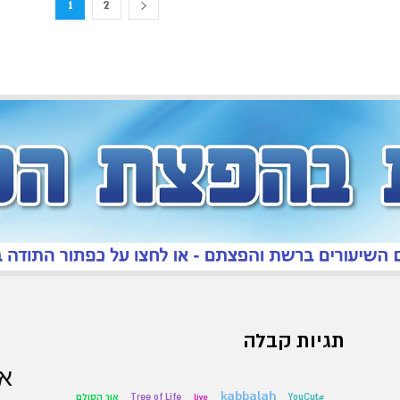
1
2
תגיות קבלה
אר
kabbalah
#YouCut
live
Tree of Life
אור הסולם