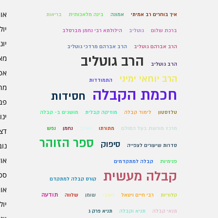
אוגו
איך בוחרים רב אמיתי
אמונה
בינה מלאכותית
בריאות
יולי 6
ברכת שלום
גוטליב
הילולתא רבי נחמן מברסלב
יוני 6
הרב אברהם גוטליב
הרב אברהם מרדכי גוטליב
הרב גוטליב
מאי 6
הרב גוטליב
אפרי
הרב יוחאי ימיני
התמודדות
מרץ 
חכמת הקבלה
חסידות
פברו
טלזסטון
לימוד קבלה
מוזיקה קבלית
מושגים ב- קבלה
ינוא
מרכז מורשת בעל הסולם
מתורתו
נאהב
נחמן
נפש
דצמב
ספר הזוהר
סיפוק
נובמ
סדרות שיעורים לצפייה
אוקט
פנימיות
קבלה למתקדמים
קבלה מעשית
ספט
קורס קבלה למתקדם
אוגו
תודעה
קלוריות
רבי חיים ויטאל
רשבי
שומן
שלווה
יולי 5
תנאי קבלה
תניא וקבלה
תניא פרק ג