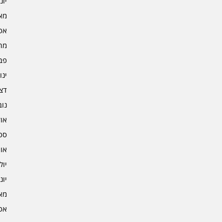
יוני 5
מאי 5
אפרי
מרץ 
פברו
ינוא
דצמב
נובמ
אוקט
ספט
אוגו
יולי 4
יוני 4
מאי 4
אפרי