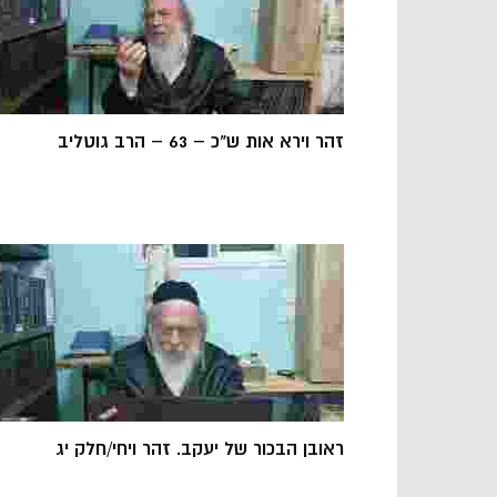
זהר וירא אות ש"כ – 63 – הרב גוטליב
ראובן הבכור של יעקב. זהר ויחי/חלק יג