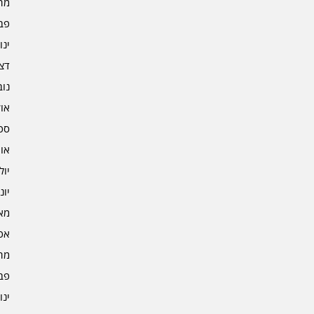
מרץ 
פברו
ינוא
דצמב
נובמ
אוקט
ספט
אוגו
יולי 3
יוני 3
מאי 3
אפרי
מרץ 
פברו
ינוא