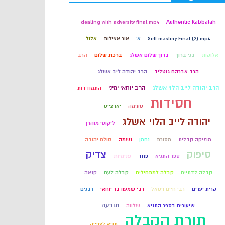
קבלה
dealing with adversity final.mp4
Authentic Kabbalah
Self mastery Final (2).mp4
א'
אור אצילות
אלול
חכמת הקבלה
אלוקות
בני ברוך
ברוך שלום אשלג
ברכת שלום
הרב
הרב אברהם גוטליב
הרב יהודה ליב אשלג
הרב יהודה לייב הלוי אשלג
הרב יוחאי ימיני
התמודדות
חסידות
טעימה
יארצייט
יהודה לייב הלוי אשלג
ליקוטי מוהרן
מוזיקה קבלית
מסורת
נחמן
נשמה
סולם יהודה
סיפוק
צדיק
ספר התניא
פחד
פנימיות
קבלה לדתיים
קבלה למתחילים
קבלה לעם
קנאה
קרית יערים
רבי חיים ויטאל
רבי שמעון בר יוחאי
רבנים
תודעה
שיעורים בספר התניא
שלווה
תורת הקבלה
תניא לצפייה