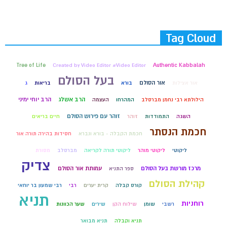
Tag Cloud
Tree of Life
Created by Video Editor #Video Editor
Authentic Kabbalah
בעל הסולם
אור הסולם
אור אצילות
בורא
בריאות
ג
הרב אשלג
הרב יוחי ימיני
הילולתא רבי נחמן מברסלב
המהרחו
העצמה
זוהר עם פירוש הסולם
השגה
התמודדות
זוהר
חיים בריאים
חכמת הנסתר
חכמת הקבלה - בורא ונברא
חסידות בהירה תורה אור
ליקוטי
ליקוטי מוהר
ליקוטי תורה לקריאה
מברסלב
מסורת
צדיק
מרכז מורשת בעל הסולם
עמותת אור הסולם
ספר התניא
קהילת הסולם
קורס קבלה
קרית יערים
רבי
רבי שמעון בר יוחאי
תניא
רוחניות
רשבי
שומן
שילוח הקן
שירים
שער הכוונות
תניא וקבלה
תניא מבואר