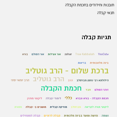
תובנות וחידודים בחכמת הקבלה
תנאי קבלה
תגיות קבלה
#YouCut
True Kabbalah
zohar
אור אצילות
אור הסולם
בורא
בינה מלאכותית
בריאות
ברכת שלום - הרב גוטליב
הרב גוטליב
הרב יוחאי ימיני
הילולתא רבי נחמן מברסלב
הרב
חכמת הקבלה
זוהר הסולם
חבד
כללי
חכמת הקבלה - בורא ונברא
לימודי קבלה
ליקוטי מוהרן
ליקוטי תורה לקריאה
מברסלב
מוזיקה קבלית
מושגים ב- קבלה
מסורת
נשמה
פרשה ומועד בבינה מלכותית
קבלה לדתיים
קבלה למתחילים