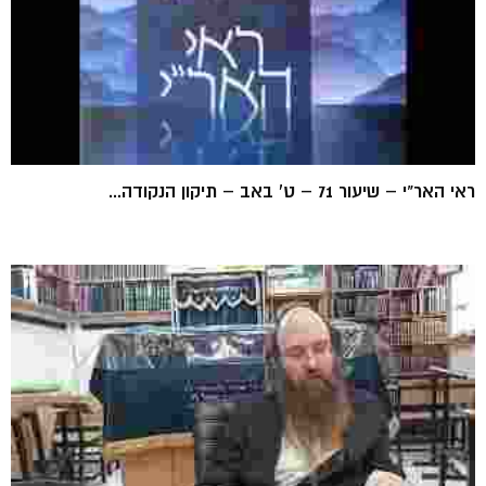
ראי האר"י – שיעור 71 – ט' באב – תיקון הנקודה...