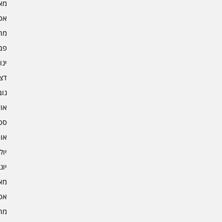
מאי 5
אפרי
מרץ 
פברו
ינוא
דצמב
נובמ
אוקט
ספט
אוגו
יולי 4
יוני 4
מאי 4
אפרי
מרץ 