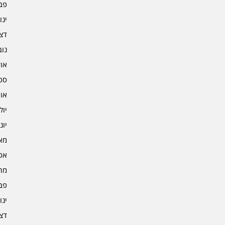
פברו
ינוא
דצמב
נובמ
אוקט
ספט
אוגו
יולי 3
יוני 3
מאי 3
אפרי
מרץ 
פברו
ינוא
דצמב