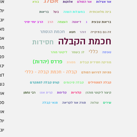
אשלג
אוגו
אור אצילות
אור הסולם
אלוקות
בורא
יולי 6
בינה מלאכותית
במעגלות השנה
בעל
בריאות
יוני 6
בריאות טבעית
ג
דיאטה
העצמה
הרב
הרב יוחי ימיני
מאי 6
חכמת הנסתר
זה גם בתיקייה
זוהר
חטא
אפרי
חכמת הקבלה
חסידות
מרץ 
כללי
טעימה
לג בעומר
ליקוטי מוהר
פברו
פרדס (יהדות)
מוזיקה חסידית קבלית
מסורת
ינוא
קבלה - חכמת קבלה - כללי
פתיחה לפירוש הסולם
דצמב
קבלה למתחילים
קבלה סיכומים
קורס קבלה למתקדם
נובמ
אוקט
קיצור ליקוטי מוהרן
קלוריות
קליפות
קרית אונו
רבי נחמן
ספט
שירים
שלווה
תורה אור לקריאה
תנאי קבלה
אוגו
יולי 5
יוני 5