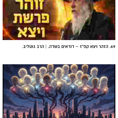
69. הזהר ויצא קפ"ז – דודאים בשדה. | הרב גוטליב.