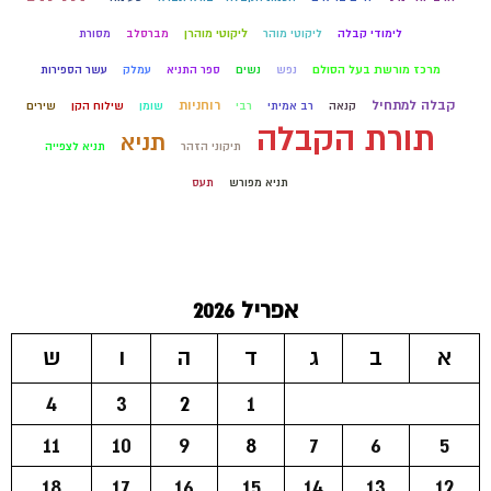
לימודי קבלה
ליקוטי מוהר
ליקוטי מוהרן
מברסלב
מסורת
מרכז מורשת בעל הסולם
נפש
נשים
ספר התניא
עמלק
עשר הספירות
קבלה למתחיל
רוחניות
קנאה
רב אמיתי
רבי
שומן
שילוח הקן
שירים
תורת הקבלה
תניא
תיקוני הזהר
תניא לצפייה
תניא מפורש
תעס
אפריל 2026
א
ב
ג
ד
ה
ו
ש
4
3
2
1
11
10
9
8
7
6
5
18
17
16
15
14
13
12