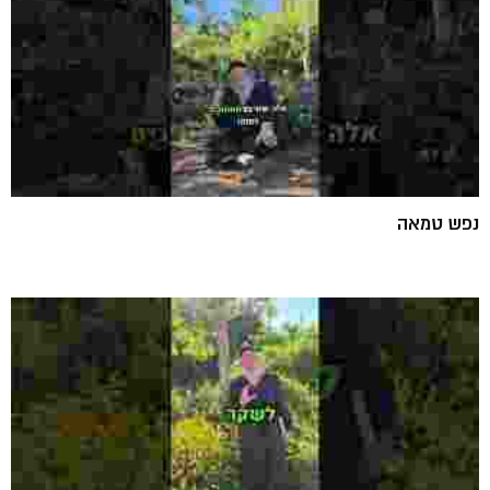
נפש טמאה