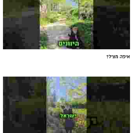
איפה מציל?