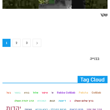
שקר
1
2
3
בבנייה
Tag Cloud
Gottlieb
Peticha
Rebbe Gottlieb
א'
איסור
אלול
בורא
בספר
בעל
ברוך שלום אשלג
ג
דיאטה
הגות
המהרחו
הרב יהודה אשלג
יהדות
הרב יוחי ימיני
חיים בריאים
חכמת הקבלה - בורא ונברא
טעימה