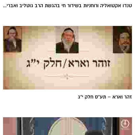
טנדו אקטואליה ורוחניות בשידור חי בהגשת הרב גוטליב ואברי...
זהר וארא – תע"ס חלק י"ג