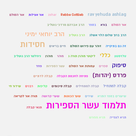
rav yehuda ashlag
Rebbe Gottlieb
zohar
אור אצילות
אור הסולם
אור הסולם
בורא
בספר
הרב אברהם מרדכי גוטליב
הרב יוחאי ימיני
הרב ברוך שלום הלוי אשלג
הרב גוטליב
חסידות
זה גם בתיקייה
זוהר עם פירוש הסולם
חיים בריאים
כללי
טלזסטון
ליקוטי מוהרן תורה ג
מוהר
מוהרן
ניוזלטר הרב גוטליב
סיפוק
ספרים
עמותת אור הסולם
עשר הספירות
פחד
פרדס (יהדות)
פתיחה לחכמת הקבלה
קבלה לדתיים
קבלה למתחיל
קבלה למתחילים
קבלה סיכומים
קליפות
רבנים
שידור חי
שיעורים בספר התניא
שירים
שער הכוונות
שערי קדושה
תורה אור לקריאה
תלמוד עשר הספירות
תנאי קבלה
תניא לצפייה
תניא מפורש