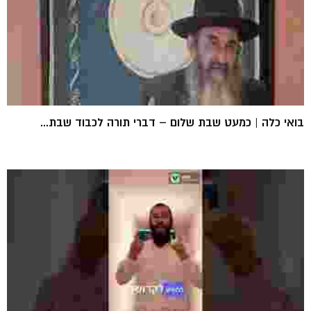
בואי כלה | כמעט שבת שלום – דברי תורה לכבוד שבת...