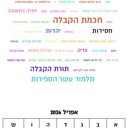
בעל
ברוך שלום אשלג
ברכת שלום
ג
הילולתא רבי נחמן מברסלב
חזרה בתשובה
הרב יהודה לייב הלוי אשלג
הרזיה
זוהר הסולם
חבד
חכמת הקבלה
חטא
חכמת הקבלה - בורא ונברא
חסידות
יהדות
טלזסטון
טעימה
לימודי קבלה
ליקוטי
ליקוטי תורה לקריאה
מאמר לסיום הזוהר
מברסלב
מוזיקה קבלית
נבואה
צדיק
קהילת הסולם
נפש
סולם יהודה
קבלה לדתיים
קורס קבלה
קרית אונו
רבי חיים ויטאל
שילוח הקן
שיר יסדותיו בההרי קודש
תודעת הנסתר
תורת הקבלה
תורה אור לקריאה
תלמוד עשר הספירות
אפריל 2026
א
ב
ג
ד
ה
ו
ש