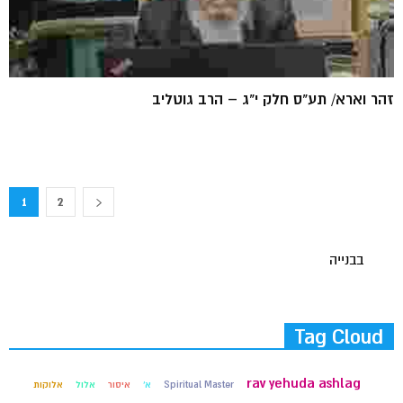
זהר וארא/ תע"ס חלק י"ג – הרב גוטליב
1
2
בבנייה
Tag Cloud
rav yehuda ashlag
Spiritual Master
א'
איסור
אלול
אלוקות