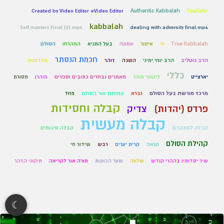
Created by Video Editor #Video Editor
Authentic Kabbalah
#YouCut
kabbalah
Self mastery Final (2).mp4
dealing with adversity final.mp4
True Kabbalah
א'
איסור
אמונה
בעל התניא
המהרחו
הסולם
חכמת הנסתר
הרב גוטליב
הרב יוחי ימיני
השגה
זוהר
טלזסטון
כללי
יארצייט
ליקוטי מוהר
מאמרים נבחרים כתובים וספרים
מוהרן
מסורת
מרכז מורשת בעל הסולם
נברא
עמותת אור הסולם
פחד
קבלה וחסידות
פרדס (יהדות)
צדיק
קבלה מעשית
קבלה למתקדם
קבלה סיכומים
קהילת הסולם
קנאה
קרית יערים
רבש
שידור חי
שיר יסדותיו בההרי קודש
שלווה
שער הכוונות
תורה אור לקריאה
תיקוני הזהר
☾