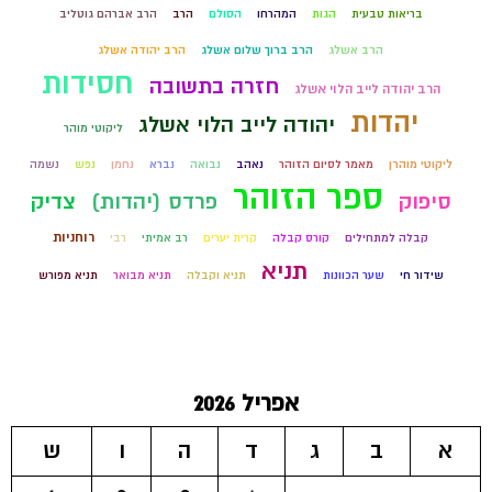
בריאות טבעית
הגות
המהרחו
הסולם
הרב
הרב אברהם גוטליב
הרב אשלג
הרב ברוך שלום אשלג
הרב יהודה אשלג
חסידות
חזרה בתשובה
הרב יהודה לייב הלוי אשלג
יהדות
יהודה לייב הלוי אשלג
ליקוטי מוהר
ליקוטי מוהרן
מאמר לסיום הזוהר
נאהב
נבואה
נברא
נחמן
נפש
נשמה
ספר הזוהר
סיפוק
פרדס (יהדות)
צדיק
רוחניות
קבלה למתחילים
קורס קבלה
קרית יערים
רב אמיתי
רבי
תניא
שידור חי
שער הכוונות
תניא וקבלה
תניא מבואר
תניא מפורש
אפריל 2026
א
ב
ג
ד
ה
ו
ש