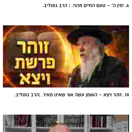
6. ימין ה' – טעם החיים מהו?. | הרב גוטליב.
70. זוהר ויצא – האומן עשה אור שאינו מאיר. |הרב גוטליב.