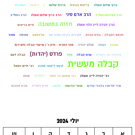
ברוך שלום אשלג
בריאות טבעית
ברכת שלום
ג
דיאטה
המהרחו
הרב אדם סיני
הרב אברהם גוטליב
הרב ברוך שלום אשלג
הרב גוטליב
חזרה בתשובה
הרב יהודה לייב הלוי אשלג
חיים בריאים
חכמת הקבלה - בורא ונברא
חסידות בהירה תורה אור
טלזסטון
טעימה
מוהר
מוהרן
נשמה
סולם יהודה
ספר התניא - פרק ג' | שיעורי קבלה וחסידות
פרדס (יהדות)
עמותת אור הסולם
ערוץ קבלה
פחד
קבלה לעם
קבלה מעשית
קיצור ליקוטי מוהרן
רבי חיים ויטאל
רוחניות
רבי יהודה לייב אשלג
רבי שמעון בר יוחאי
שומן
שיר יסדותיו בההרי קודש
שערי קדושה
תזונה
תניא לצפייה
תניא מפורש
יולי 2024
א
ב
ג
ד
ה
ו
ש