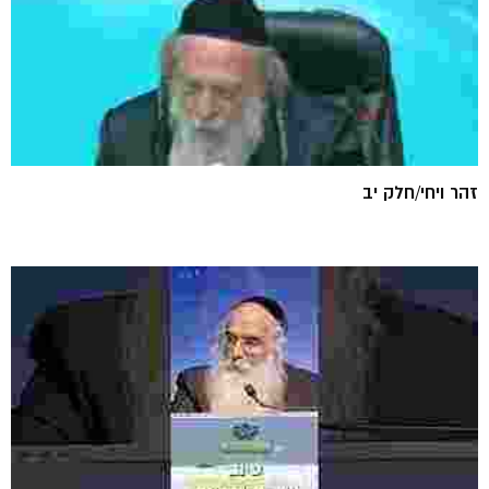
זהר ויחי/חלק יב