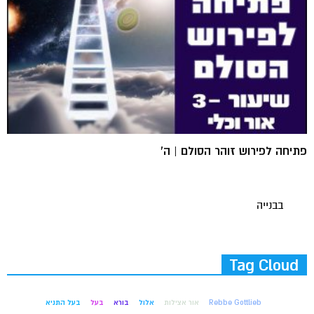
פתיחה לפירוש זוהר הסולם | ה'
בבנייה
Tag Cloud
Rebbe Gottlieb
אור אצילות
אלול
בורא
בעל
בעל התניא