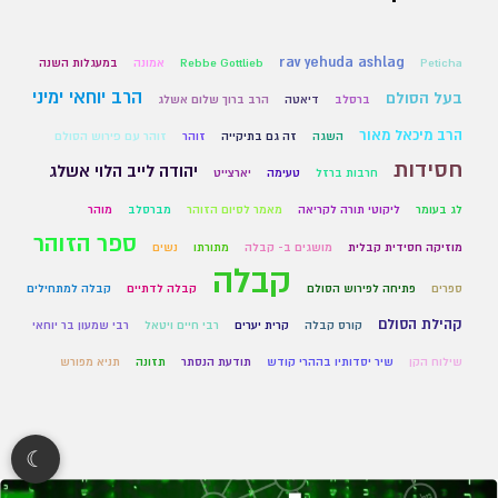
rav yehuda ashlag
Peticha
Rebbe Gottlieb
אמונה
במעגלות השנה
הרב יוחאי ימיני
בעל הסולם
ברסלב
דיאטה
הרב ברוך שלום אשלג
הרב מיכאל מאור
השגה
זה גם בתיקייה
זוהר
זוהר עם פירוש הסולם
חסידות
יהודה לייב הלוי אשלג
חרבות ברזל
טעימה
יארצייט
לג בעומר
ליקוטי תורה לקריאה
מאמר לסיום הזוהר
מברסלב
מוהר
ספר הזוהר
מוזיקה חסידית קבלית
מושגים ב- קבלה
מתורתו
נשים
קבלה
ספרים
פתיחה לפירוש הסולם
קבלה לדתיים
קבלה למתחילים
קהילת הסולם
קורס קבלה
קרית יערים
רבי חיים ויטאל
רבי שמעון בר יוחאי
שילוח הקן
שיר יסדותיו בההרי קודש
תודעת הנסתר
תזונה
תניא מפורש
☾