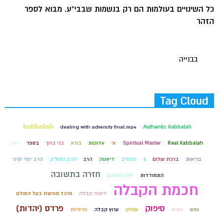
כל השינויים בעולמות הם רק בנשמות שבבי"ע. מבוא לספר
הזהר
בבנייה
Tag Cloud
kabbalah
dealing with adversity final.mp4
Authentic Kabbalah
Real Kabbalah
Spiritual Master
א'
אלוקות
בורא
בני ברוך
בספר
בעל
בריאות
ברכת שלום
ג
גוטליב
דיאטה
הרב
הרב גוטליב
הרב יוחי ימיני
חזרה בתשובה
התמודדות
זוהר הסולם
חכמת הקבלה
לימוד קבלה
מרכז מורשת בעל הסולם
סיפוק
פרדס (יהדות)
נפש
נשים
עמלק
ערוץ קבלה
פנימיות