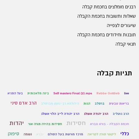
רבנים מומלצים בחכמת קבלה
שאלות ותשובות בחכמת הקבלה
שיעורים לצפייה
תובנות וחידודים בחכמת הקבלה
תנאי קבלה
תגיות קבלה
live
Rebbe Gottlieb
Self mastery Final (2).mp4
בינה מלאכותית
בעל התניא
הרב אדם סיני
בריאות טבעית
ברסלב
הגות
הילולתא רבי נחמן מברסלב
הרב גוטליב
הרב יהודה אשלג
הרב יהודה לייב הלוי אשלג
חסידות
יהדות
חכמת הקבלה - בורא ונברא
חסידות בהירה תורה אור
כללי
סיפוק
ליקוטי תורה לקריאה
מרכז מורשת בעל הסולם
נברא
נשמה