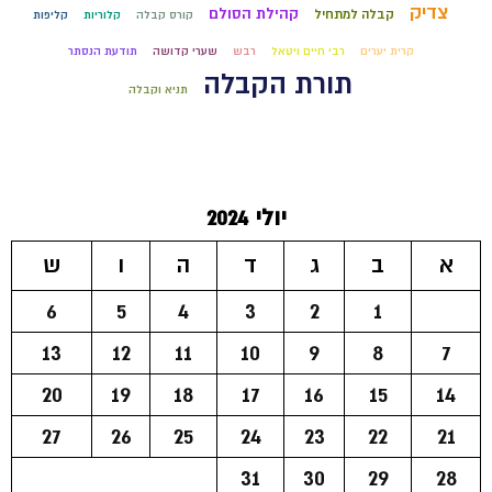
צדיק
קהילת הסולם
קבלה למתחיל
קורס קבלה
קלוריות
קליפות
קרית יערים
רבי חיים ויטאל
רבש
שערי קדושה
תודעת הנסתר
תורת הקבלה
תניא וקבלה
יולי 2024
א
ב
ג
ד
ה
ו
ש
6
5
4
3
2
1
13
12
11
10
9
8
7
20
19
18
17
16
15
14
27
26
25
24
23
22
21
31
30
29
28