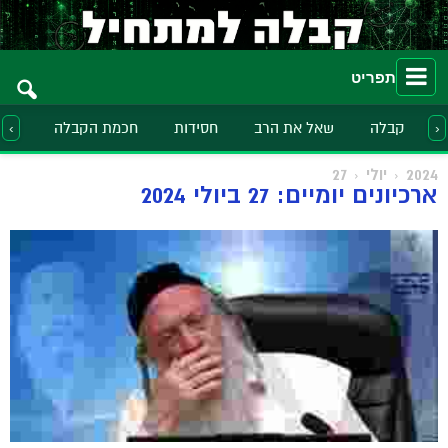
תפריט
קבלה
שאל את הרב
חסידות
חכמת הקבלה
הלכ
‹
›
2024
יולי
27
ארכיונים יומיים: 27 ביולי 2024