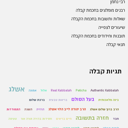
רבי נחמן
רבנים מומלצים בחכמת קבלה
שאלות ותשובות בחכמת הקבלה
שיעורים לצפייה
תובנות וחידודים בחכמת הקבלה
תנאי קבלה
תגיות קבלה
אשלג
Authentic Kabbalah
Peticha
Real Kabbalah
אלול
אמונה
בעל הסולם
בינה מלאכותית
בריאות טבעית
ברכת שלום
הרב יהודה לייב הלוי אשלג
הרב ברוך שלום אשלג
הרזיה
השגה
התמודדות
חזרה בתשובה
חבד
חיים בריאים
חסידות בהירה תורה אור
טעימה