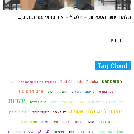
תלמוד עשר הספירות – חלק י' – אור פנימי עמ' תתקב,...
בבנייה
Tag Cloud
kabbalah
Peticha
Real Kabbalah
Self mastery Final (2).mp4
בעל
הרב אדם סיני
בעל התניא
בריאות
גוטליב
העצמה
הרב
יהדות
הרב יוחאי ימיני
הרב ברוך שלום הלוי אשלג
זוהר
חיים בריאים
יהודה לייב הלוי אשלג
לג בעומר
ליקוטי מוהר״ן
ליקוטי מוהרן
מברסלב
מוהר
מסורת
נבואה
נפש
נשים
סולם יהודה
צדיק
עמותת אור הסולם
ערוץ קבלה
פחד
פנימיות
קיצור ליקוטי מוהרן