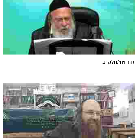
זהר ויחי/חלק יב