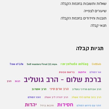
שאלות ותשובות בחכמת הקבלה
שיעורים לצפייה
תובנות וחידודים בחכמת הקבלה
תנאי קבלה
תגיות קבלה
rav yehuda ashlag
Tree of Life
Self mastery Final (2).mp4
Gottlieb
אור הסולם
אלוקות
בריאות טבעית
ברכת שלום - הרב גוטליב
הגות
הרב
הרב אדם סיני
הרב אשרוב
הרב אברהם מרדכי גוטליב
הרב ברוך שלום הלוי אשלג
הרב יהודה ליב אשלג
זוהר הסולם
חסידות
יהדות
זוהר עם פירוש הסולם
חרבות ברזל