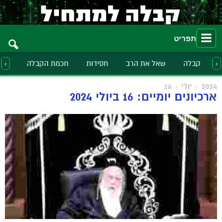
תפריט
קבלה
שאל את הרב
חסידות
חכמת הקבלה
הלכ
‹
›
2024
יולי
16
ארכיונים יומיים: 16 ביולי 2024