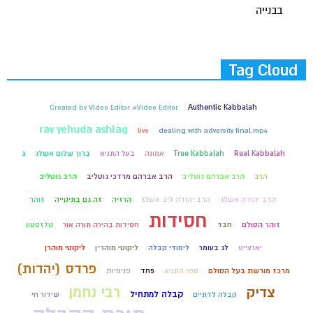
בבנייה
Tag Cloud
Created by Video Editor #Video Editor
Authentic Kabbalah
rav yehuda ashlag
live
dealing with adversity final.mp4
Real Kabbalah
True Kabbalah
אמונה
בעל התניא
ברוך שלום אשלג
ג
הרב
הרב אברהם גוטליב
הרב אברהם מרדכי גוטליב
הרב גוטליב
הרב יהודה אשלג
הרב יהודה ליב אשלג
הרזיה
זה גם בתיקייה
זוהר
חסידות
זוהר הסולם
חבד
חסידות בהירה תורה אור
טלזסטון
יארצייט
לג בעומר
לימודי קבלה
ליקוטי מוהר״ן
ליקוטי מוהרן
פרדס (יהדות)
מרכז מורשת בעל הסולם
ספר התניא
פחד
פנימיות
רבי נחמן
צדיק
קבלה למתחיל
קבלה לדתיים
שידור חי