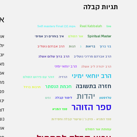
תגיות קבלה
אר
Self mastery Final (2).mp4
Real Kabbalah
live
אוגו
Spiritual Master
אור הסולם
איך בוחרים רב אמיתי
יולי 6
בני ברוך
בריאות
ג
הגות
הרב אברהם גוטליב
יוני 6
הרב אברהם מרדכי גוטליב
הרב ברוך שלום אשלג
מאי 6
הרב יוחאי ימיני
הרב יהודה ליב אשלג
אפרי
הרב יוחאי ימיני
הרזיה
זוהר עם פירוש הסולם
מרץ 
חזרה בתשובה
חכמת הנסתר
חרבות ברזל
פברו
יהדות
טלזסטון
לימוד קבלה
נפש
ינוא
ספר הזוהר
דצמב
ספר התניא
נובמ
ספר התניא - פרק ג' | שיעורי קבלה וחסידות
אוקט
עמותת אור הסולם