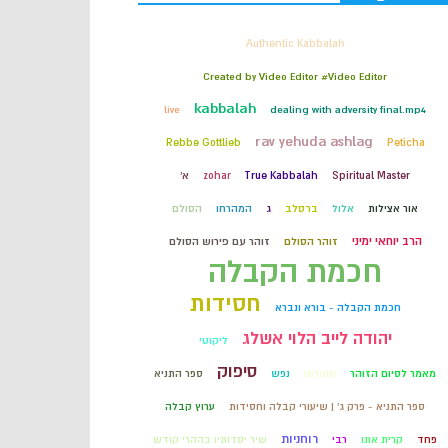
קבלה
Authentic Kabbalah
Created by Video Editor #Video Editor
חכמת הקבלה
kabbalah
live
dealing with adversity final.mp4
rav yehuda ashlag
Rebbe Gottlieb
Peticha
Spiritual Master
True Kabbalah
zohar
א'
אור אצילות
אלול
ברסלב
ג
המהרחו
הסולם
הרב יוחאי ימיני
זוהר הסולם
זוהר עם פירוש הסולם
חכמת הקבלה
חסידות
חכמת הקבלה - בורא ונברא
יהודה לייב הלוי אשלג
ליקוטי
סיפוק
מאמר לסיום הזוהר
מתורתו
נפש
ספר התניא
ספר התניא - פרק ג' | שיעורי קבלה וחסידות
ערוץ קבלה
רוחניות
פחד
קרית אונו
רבי
שיר יסדותיו בההרי קודש