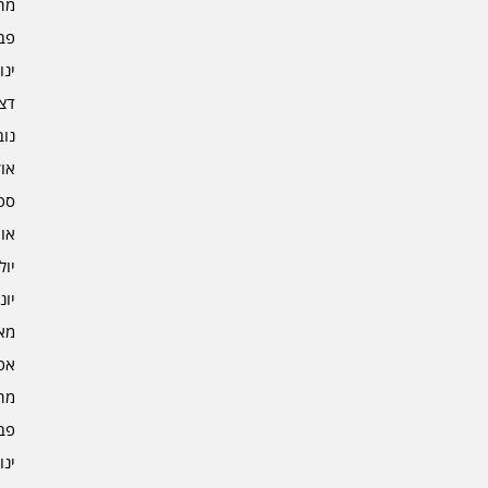
מרץ 
פברו
ינוא
דצמב
נובמ
אוקט
ספט
אוגו
יולי 2
יוני 2
מאי 2
אפרי
מרץ 
פברו
ינוא