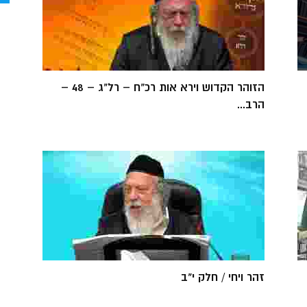
הזוהר הקדוש וירא אות רכ"ח – רל"ג – 48 –
הרב...
זהר ויחי / חלק י"ב