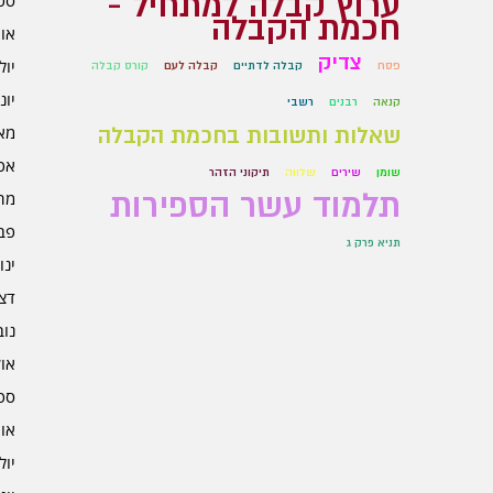
ערוץ קבלה למתחיל -
ספט
חכמת הקבלה
אוגו
צדיק
יולי 5
פסח
קבלה לדתיים
קבלה לעם
קורס קבלה
יוני 5
קנאה
רבנים
רשבי
מאי 5
שאלות ותשובות בחכמת הקבלה
אפרי
שומן
שירים
שלווה
תיקוני הזהר
תלמוד עשר הספירות
מרץ 
פברו
תניא פרק ג
ינוא
דצמב
נובמ
אוקט
ספט
אוגו
יולי 4