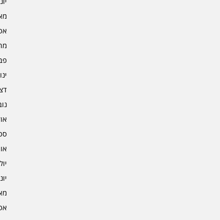
יוני 4
מאי 4
אפרי
מרץ 
פברו
ינוא
דצמב
נובמ
אוקט
ספט
אוגו
יולי 3
יוני 3
מאי 3
אפרי